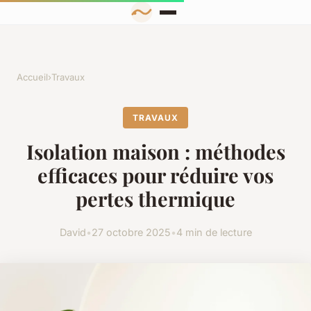
Accueil
›
Travaux
TRAVAUX
Isolation maison : méthodes
efficaces pour réduire vos
pertes thermique
David
•
27 octobre 2025
•
4 min de lecture